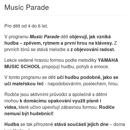
Music Parade
Pro děti od 4 do 6 let.
V programu
Music Parade
děti
objevují, jak vzniká
hudba – zpěvem, rytmem a první hrou na klávesy.
Z
prvních tónů se stává melodie a
z objevování radost.
Lekce vedené hravou formou podle metodiky
YAMAHA
MUSIC SCHOOL
propojují hudbu, pohyb a emoce.
V tomto programu se děti
učí hudbu podobně, jako se
učí mateřskou řeč
- napodobováním, poslechem, hrou.
Rodiče jsou aktivními průvodci a společně s dětmi
mohou
k domácímu opakování využít písně i
videa,
které učivo upevňují zábavnou formou.
Rodiče
nemusí být hudebníci!
Hudba
se tak přirozeně
stává součástí jejich dne
– doma