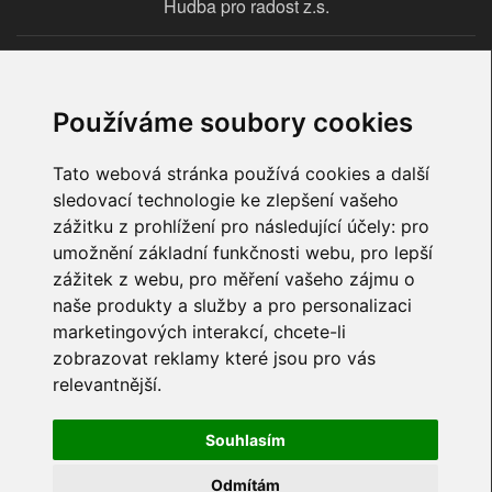
Hudba pro radost z.s.
Větrušice 108, 277 41 Kly
Používáme soubory cookies
IČO: 22712895
Tato webová stránka používá cookies a další
yamaha@hudbaproradost.cz
sledovací technologie ke zlepšení vašeho
zážitku z prohlížení pro následující účely:
pro
+420 602 863 506
umožnění základní funkčnosti webu
,
pro lepší
zážitek z webu
,
pro měření vašeho zájmu o
Další kontakty
naše produkty a služby a pro personalizaci
marketingových interakcí
,
chcete-li
zobrazovat reklamy které jsou pro vás
relevantnější
.
Souhlasím
Odmítám