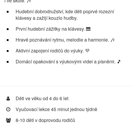
i ve škole. 🎶
Hudební dobrodružství, kde děti poprvé rozezní
klávesy a zažijí kouzlo hudby.
První hudební zážitky na klávesy. 🎹
Hravé poznávání rytmu, melodie a harmonie. 🎶
Aktivní zapojení rodičů do výuky. 💜
Domácí opakování s výukovými videi a písněmi. 🎵
Děti ve věku od 4 do 6 let
Vyučovací lekce 45 minut jednou týdně
8-10 dětí v doprovodu rodičů