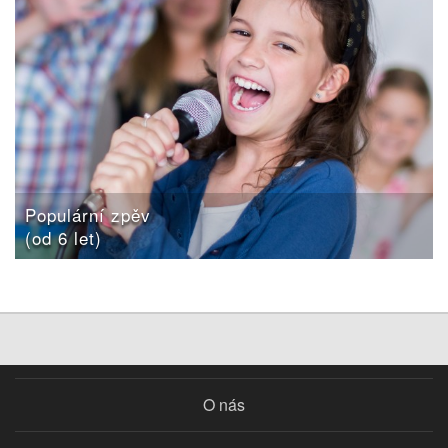
Populární zpěv
(od 6 let)
O nás