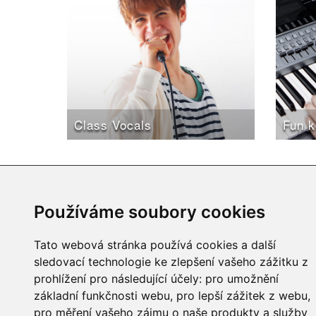
Class Vocals
Fun 
Používáme soubory cookies
Tato webová stránka používá cookies a další
O nás
sledovací technologie ke zlepšení vašeho zážitku z
prohlížení pro následující účely:
pro umožnění
Rezervace na kurz
základní funkčnosti webu
,
pro lepší zážitek z webu
,
Programy
pro měření vašeho zájmu o naše produkty a služby