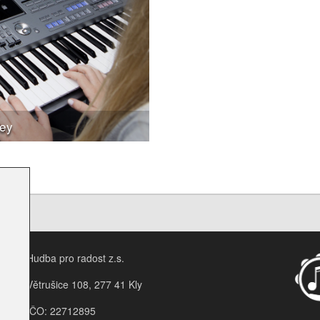
key
Hudba pro radost z.s.
Větrušice 108, 277 41 Kly
IČO: 22712895