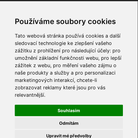
Větrušice 108, 277 41 Kly
Používáme soubory cookies
IČO: 22712895
Tato webová stránka používá cookies a další
yamaha@hudbaproradost.cz
sledovací technologie ke zlepšení vašeho
zážitku z prohlížení pro následující účely:
pro
+420 602 863 506
umožnění základní funkčnosti webu
,
pro lepší
zážitek z webu
,
pro měření vašeho zájmu o
Další kontakty
naše produkty a služby a pro personalizaci
marketingových interakcí
,
chcete-li
zobrazovat reklamy které jsou pro vás
relevantnější
.
Souhlasím
Odmítám
Upravit mé předvolby